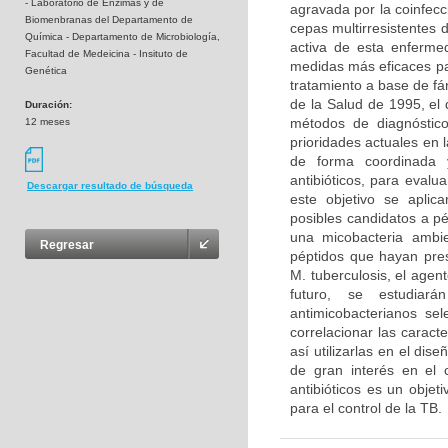
- Laboratorio de Enzimas y de
agravada por la coinfecc
Biomenbranas del Departamento de
cepas multirresistentes 
Química - Departamento de Microbiología,
activa de esta enferme
Facultad de Medeicina - Insituto de
medidas más eficaces par
Genética
tratamiento a base de f
de la Salud de 1995, el
Duración:
métodos de diagnóstic
12 meses
prioridades actuales en 
de forma coordinada y 
antibióticos, para evalu
Descargar resultado de búsqueda
este objetivo se aplic
posibles candidatos a p
una micobacteria ambie
Regresar
péptidos que hayan pre
M. tuberculosis, el age
futuro, se estudiarán
antimicobacterianos sel
correlacionar las caract
así utilizarlas en el dis
de gran interés en el 
antibióticos es un objet
para el control de la TB.