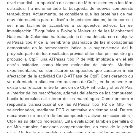
nivel mundial. La aparición de cepas de Mtb resistentes a los fár
utilizados, ha incrementado la búsqueda de nuevos compuesto
terapéuticas. Actualmente, se considera que las proteínas de m
muy interesantes para el diseño de antimicrobianos, tanto por su 
ser más fácilmente accesibles a compuestos activos. En es
investigación “Bioquímica y Biología Molecular de las Micobacte
Nacional de Colombia, ha trabajado la última década con el objetivo
ATPasas tipo P de la membrana plasmática de las micobacterias
demostrada en la homeostasis iónica y la supervivencia del ba
proyecto parte de los resultados previos obtenidos por nuestro g
propuso a CtpF, una ATPasas tipo P de Mtb implicada en el efl
estrés oxidativo, como blanco molecular de interés. Mediant
experimentales, se identificaron compuestos que causaron inhib
afectación de la actividad Ca+2-ATPasa de CtpF. Considerando que
ve enfrentado a altas concentraciones de Ca2+, en la presente pr
existe una relación entre la función de CtpF inhibida y otras ATPas
al interior de los macrófagos, además del efecto de los compuestos
bacilo tuberculoso al interior de los macrófagos. Como primera 
respuesta transcripcional de las ATPasas tipo P2 de Mtb fre
seleccionados, mediante PCR cuantitativa en tiempo real. De es
mecanismo de acción de los compuestos activos seleccionados, e
CtpF es su blanco molecular. Esta evaluación también permitirá d
de Mtb cumplen funciones compensatorias, en caso de la pérdi
ellas. Mediante un modelo de infección en macrófagos murinos s