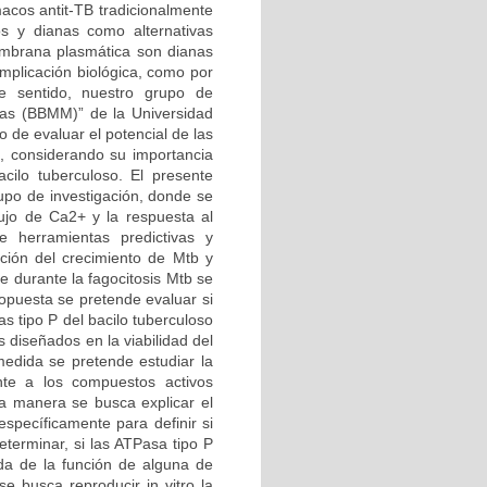
macos antit-TB tradicionalmente
s y dianas como alternativas
embrana plasmática son dianas
implicación biológica, como por
e sentido, nuestro grupo de
rias (BBMM)” de la Universidad
 de evaluar el potencial de las
, considerando su importancia
cilo tuberculoso. El presente
rupo de investigación, donde se
ujo de Ca2+ y la respuesta al
e herramientas predictivas y
ición del crecimiento de Mtb y
 durante la fagocitosis Mtb se
opuesta se pretende evaluar si
as tipo P del bacilo tuberculoso
 diseñados en la viabilidad del
medida se pretende estudiar la
nte a los compuestos activos
ta manera se busca explicar el
specíficamente para definir si
eterminar, si las ATPasa tipo P
da de la función de alguna de
e busca reproducir in vitro la