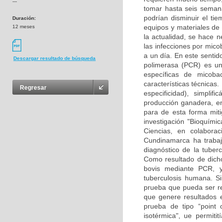
---
tomar hasta seis seman
podrían disminuir el t
Duración:
equipos y materiales de
12 meses
la actualidad, se hace n
las infecciones por mic
a un día. En este sentid
Descargar resultado de búsqueda
polimerasa (PCR) es un
específicas de micoba
características técnicas
Regresar
especificidad), simpli
producción ganadera, en 
para de esta forma mit
investigación "Bioquími
Ciencias, en colabora
Cundinamarca ha trabaj
diagnóstico de la tuber
Como resultado de dich
bovis mediante PCR, y
tuberculosis humana. S
prueba que pueda ser re
que genere resultados e
prueba de tipo “point 
isotérmica", ue permiti