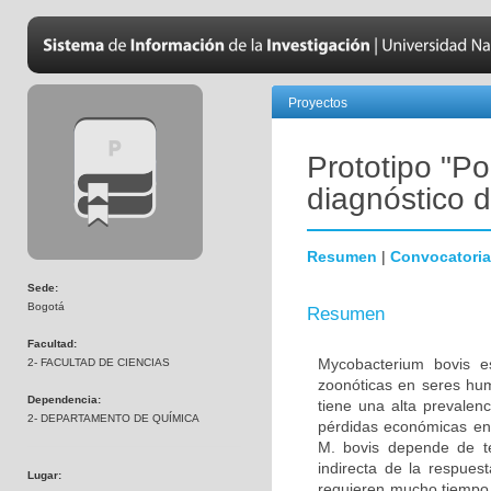
Proyectos
Prototipo "Po
diagnóstico d
Resumen
|
Convocatoria
Sede:
Bogotá
Resumen
Facultad:
Mycobacterium bovis es
2- FACULTAD DE CIENCIAS
zoonóticas en seres hum
Dependencia:
tiene una alta prevalen
2- DEPARTAMENTO DE QUÍMICA
pérdidas económicas en 
M. bovis depende de té
indirecta de la respues
Lugar:
requieren mucho tiempo,