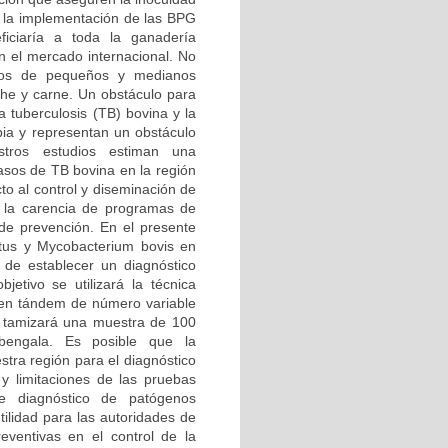
, la implementación de las BPG
ciaría a toda la ganadería
n el mercado internacional. No
anos de pequeños y medianos
he y carne. Un obstáculo para
 tuberculosis (TB) bovina y la
mbia y representan un obstáculo
stros estudios estiman una
asos de TB bovina en la región
o al control y diseminación de
 a la carencia de programas de
 de prevención. En el presente
rtus y Mycobacterium bovis en
de establecer un diagnóstico
jetivo se utilizará la técnica
es en tándem de número variable
Se tamizará una muestra de 100
 bengala. Es posible que la
stra región para el diagnóstico
 y limitaciones de las pruebas
e diagnóstico de patógenos
tilidad para las autoridades de
reventivas en el control de la