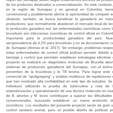
de los productos destinados a comercialización. En este contexto
en la región de Sumapaz y en general en Colombia, benefi
convencional y posiblemente abriría la oportunidad de competir e
obstante, también, se busca beneficiar la ganadería en m
productores, que normalmente abastecen el mercado local de lec
la producción ganadera son las enfermedades zoonóticas como la
brucelosis son infecciones zoonóticas de control oficial en Colo
importante para la productividad ganadera del país. Nue
seroprevalencia de 4,2% para brucelosis y no se documentaron c
de Sumapaz (Arenas et al. 2017). Sin embargo, problemas respect
estas enfermedades de control oficial podrían persistir debido
tamizaje y control que permitan establecer estrategias efectivas
proyecto se realizará un diagnóstico molecular de Brucella abo
sistemas de producción ganaderos del Sumapaz, con el ánimo 
preventivo de la brucelosis y la TB bovina. Para lograr este ob
comercial de “spoligotyping” y análisis multilocus de repeticion
que han mostrado alta confiabilidad en este tipo de estudios. 
individuos utilizando la prueba de tuberculina y rosa de
estandarización y operativización de una técnica molecular en nue
de B. abortus y M. bovis contribuyan a superar las dificultades
convencionales, buscando establecer un nuevo protocolo d
zoonóticos. Los resultados del presente proyecto serán de gran u
control sanitario animal, para un posible diseño de políticas p