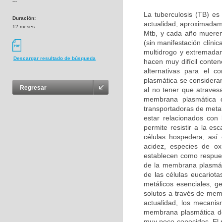
---
La tuberculosis (TB) e
Duración:
actualidad, aproximadame
12 meses
Mtb, y cada año mueren
(sin manifestación clíni
multidrogo y extremada
Descargar resultado de búsqueda
hacen muy difícil conten
alternativas para el c
plasmática se considera
Regresar
al no tener que atravesa
membrana plasmática 
transportadoras de meta
estar relacionados con l
permite resistir a la es
células hospedera, así
acidez, especies de ox
establecen como respuest
de la membrana plasmáti
de las células eucariot
metálicos esenciales, g
solutos a través de memb
actualidad, los mecani
membrana plasmática de
muy poco conocidos. El p