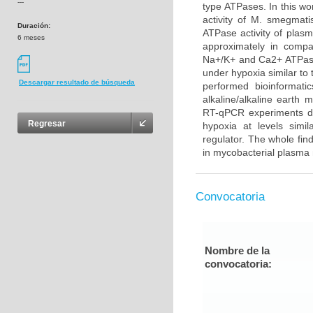
---
type ATPases. In this wo
activity of M. smegma
Duración:
ATPase activity of plas
6 meses
approximately in compar
Na+/K+ and Ca2+ ATPase 
under hypoxia similar to 
Descargar resultado de búsqueda
performed bioinformati
alkaline/alkaline earth
RT-qPCR experiments de
Regresar
hypoxia at levels simi
regulator. The whole fi
in mycobacterial plasma
Convocatoria
Nombre de la
convocatoria: