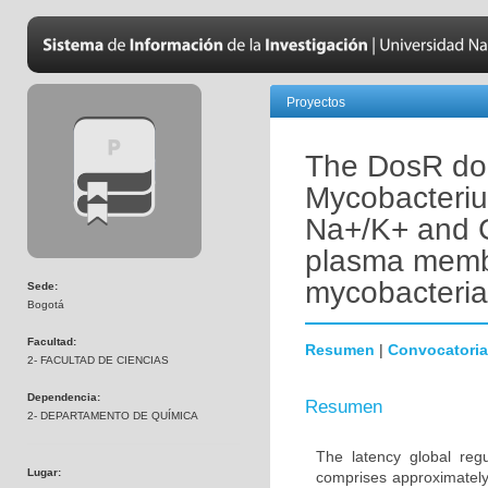
Proyectos
The DosR dor
Mycobacteriu
Na+/K+ and C
plasma membr
mycobacteria
Sede:
Bogotá
Facultad:
Resumen
|
Convocatoria
2- FACULTAD DE CIENCIAS
Dependencia:
Resumen
2- DEPARTAMENTO DE QUÍMICA
The latency global reg
Lugar:
comprises approximately 