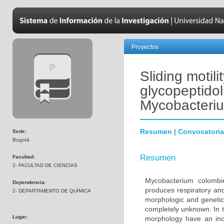
Proyectos
Sliding motili
glycopeptidol
Mycobacteriu
Resumen
|
Convocatoria
Sede:
Bogotá
Resumen
Facultad:
2- FACULTAD DE CIENCIAS
Mycobacterium colombi
Dependencia:
produces respiratory an
2- DEPARTAMENTO DE QUÍMICA
morphologic and genetic 
completely unknown. In t
Lugar:
morphology have an incr