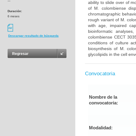
---
ability to slide over of 
of M. colombiense disp
Duración:
chromatographic behavior
6 meses
rough variant of M. col
with age, impaired cap
bioinformatic analyses
Descargar resultado de búsqueda
colombiense CECT 3035 
conditions of culture a
biosynthesis of M. colo
Regresar
glycolipids in the cell en
Convocatoria
Nombre de la
convocatoria:
Modalidad: