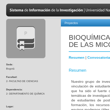
Proyectos
BIOQUÍMICA
DE LAS MI
Resumen
|
Convocatoria
Sede:
Bogotá
Resumen
Facultad:
Nuestro grupo de inves
2- FACULTAD DE CIENCIAS
vinculación de estudiant
Dependencia:
que ha sido el fuerte d
2- DEPARTAMENTO DE QUÍMICA
temáticas de investigac
de estudiantes de po
formación, los recursos
Lugar:
equipos modernos útiles 