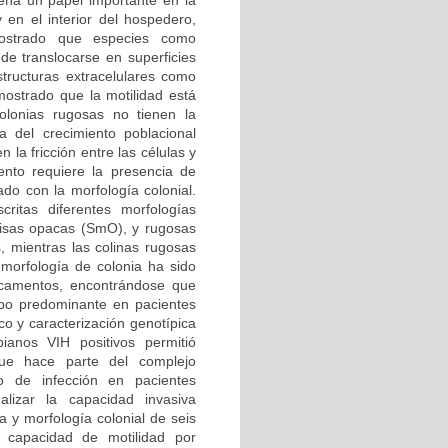
eña un papel importante en la
y en el interior del hospedero,
mostrado que especies como
 translocarse en superficies
tructuras extracelulares como
 mostrado que la motilidad está
colonias rugosas no tienen la
a del crecimiento poblacional
 la fricción entre las células y
ento requiere la presencia de
ado con la morfología colonial.
itas diferentes morfologías
 lisas opacas (SmO), y rugosas
, mientras las colinas rugosas
morfología de colonia ha sido
dicamentos, encontrándose que
ipo predominante en pacientes
co y caracterización genotípica
anos VIH positivos permitió
que hace parte del complejo
 de infección en pacientes
lizar la capacidad invasiva
a y morfología colonial de seis
capacidad de motilidad por