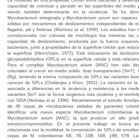
La motilidad es una propiedad común entre bacterias y desemp
capacidad de colonizar y persistir en las superficies del medio 
siendo también determinante en la virulencia. Se ha de
Mycobacterium smegmatis y Mycobacterium avium son capaces de
solidas por mecanismos de deslizamientos independientes de es
flagelos, pili y fimbrias (Martínez et al, 1999). Los estudios han
correlacionada con colonias de morfología lisa mientras las 
capacidad de deslizamiento, producida por la fuerza expansiv
bacteriano, junto a propiedades de la superficie celular que reducen
la superficie (Henrichsen, 1972). Este mecanismo de deslizami
glicopeptidolípidos (GPLs) en la superficie celular y está relacion
Para el complejo Mycobacterium avium (MAC) han sido descr
coloniales al crecer en medio solido: lisas transparentes (SmT),
(Rg), teniendo la misma composición de GPLs las variantes lisas
carecen de GPLs (Chatterjee y Khoo, 2001). La variación en la 
asociada a diferencias en la virulencia y resistencia a los me
variantes SmT son la forma isogénica más virulenta y el morfot
con SIDA (Venkata et al, 1996). Recientemente el estudio fenotípi
de 45 cepas de micobacterias aisladas de pacientes colombi
identificar una nueva especie Mycobacterium colombiense 
Mycobacterium avium (MAC), la que produce un alto grado
inmunocomprometidos. En el presente trabajo se busca ana
relacionada con la motilidad, la composición de GPLs de envoltur
cepas de M. colombiense 6B, 7B, 10B, 16B, 19B, 57B. La 