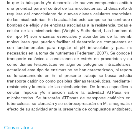
lo que la búsqueda y/o desarrollo de nuevos compuestos antitub
una prioridad para el control de las micobacterias. El desarrollo
requiere del conocimiento de nuevas dianas celulares esenciales 
de las micobacterias. En la actualidad este campo se ha centrado en
bombas de eflujo y de enzimas asociadas a la resistencia, todas 
celular de las micobacterias (Wright y Sutherland, Las bombas d
de Tipo P) son enzimas esenciales y abundantes de la membr
moleculares que pueden facilitar el desarrollo de compuestos a
son fundamentales para regular el pH intracelular y para ma
necesarios en la toma de nutrientes (Pedersen, 2007). Se conoce 
transporte catiónico a condiciones de estrés en procariotes y eu
como dianas terapéuticas en algunos patógenos intracelulares
actualidad este tipo de enzimas no se han caracterizado, ni repo
su funcionamiento en En el presente trabajo se busca estudi
transporte catiónico como posibles dianas terapéuticas, mediante 
resistencia y latencia de las micobacterias. De forma específica s
celular: hipoxia y/o inanición sobre la actividad ATPasa e
micobacterias. Se buscarán ATPasas de transporte catiónico e
tuberculosis, se clonarán y se sobreexpresarán en M. smegmatis m
efecto de su actividad ante la presencia de compuestos antituberc
Convocatoria