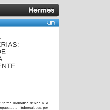
S
RIAS:
DE
A
ENTE
 forma dramática debido a la
ompuestos antituberculosos, por