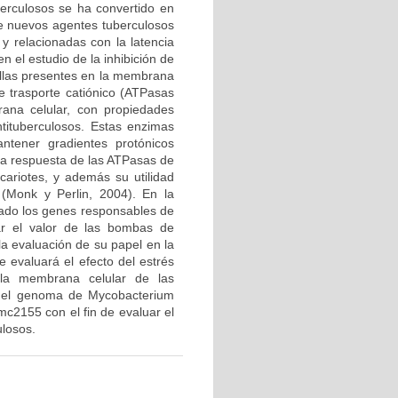
erculosos se ha convertido en
 de nuevos agentes tuberculosos
y relacionadas con la latencia
 el estudio de la inhibición de
ellas presentes en la membrana
e trasporte catiónico (ATPasas
ana celular, con propiedades
ntituberculosos. Estas enzimas
ntener gradientes protónicos
la respuesta de las ATPasas de
cariotes, y además su utilidad
 (Monk y Perlin, 2004). En la
rtado los genes responsables de
ar el valor de las bombas de
la evaluación de su papel en la
e evaluará el efecto del estrés
n la membrana celular de las
n el genoma de Mycobacterium
c2155 con el fin de evaluar el
ulosos.