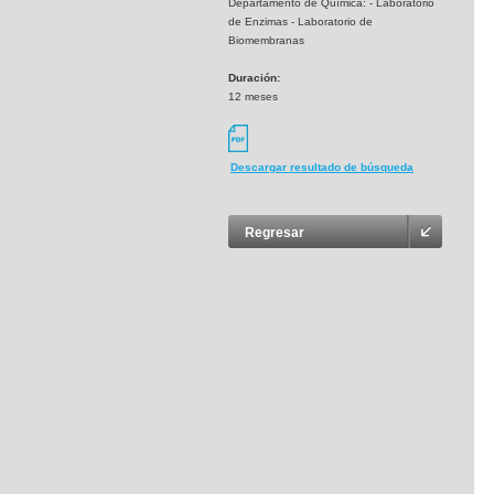
Departamento de Química: - Laboratorio
de Enzimas - Laboratorio de
Biomembranas
Duración:
12 meses
Descargar resultado de búsqueda
Regresar