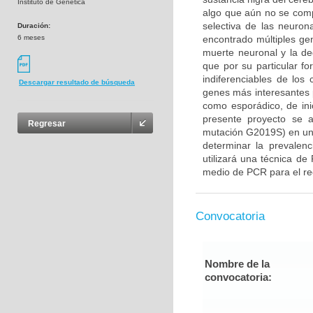
Instituto de Genética
algo que aún no se com
selectiva de las neuron
Duración:
6 meses
encontrado múltiples gen
muerte neuronal y la d
que por su particular f
indiferenciables de lo
Descargar resultado de búsqueda
genes más interesantes 
como esporádico, de ini
presente proyecto se 
Regresar
mutación G2019S) en un
determinar la prevalenc
utilizará una técnica de
medio de PCR para el rec
Convocatoria
Nombre de la
convocatoria: