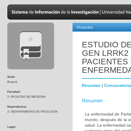
Proyectos
ESTUDIO DE
GEN LRRK2
PACIENTES
ENFERMEDA
Sede:
Bogotá
Resumen
|
Convocatoria
Facultad:
2- FACULTAD DE MEDICINA
Resumen
Dependencia:
2- DEPARTAMENTO DE PATOLOGÍA
La enfermedad de Parki
mundo, después de la e
salud. La enfermedad se
Lugar:
sustancia nigra del cere