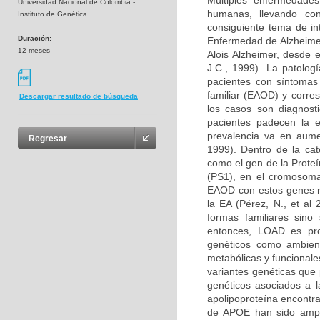
Múltiples enfermedades
Universidad Nacional de Colombia -
humanas, llevando co
Instituto de Genética
consiguiente tema de in
Duración:
Enfermedad de Alzheimer
12 meses
Alois Alzheimer, desde 
J.C., 1999). La patolog
pacientes con síntomas
familiar (EAOD) y corr
Descargar resultado de búsqueda
los casos son diagnost
pacientes padecen la 
prevalencia va en aume
Regresar
1999). Dentro de la ca
como el gen de la Prote
(PS1), en el cromosoma
EAOD con estos genes re
la EA (Pérez, N., et al
formas familiares sino
entonces, LOAD es pro
genéticos como ambien
metabólicas y funcionale
variantes genéticas que 
genéticos asociados a l
apolipoproteína encontr
de APOE han sido ampl