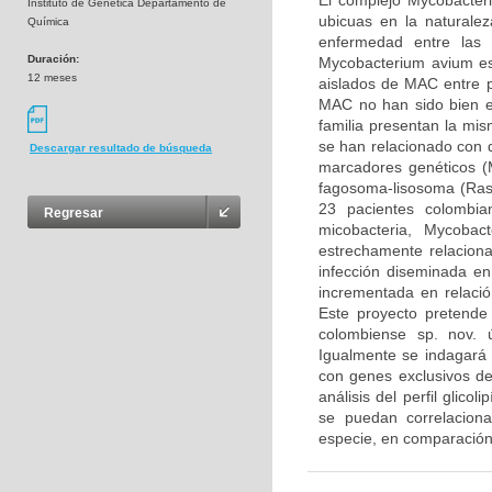
El complejo Mycobacter
Instituto de Genética Departamento de
ubicuas en la natural
Química
enfermedad entre las 
Duración:
Mycobacterium avium es
12 meses
aislados de MAC entre p
MAC no han sido bien e
familia presentan la mi
se han relacionado con di
Descargar resultado de búsqueda
marcadores genéticos (M
fagosoma-lisosoma (Rast
23 pacientes colombia
Regresar
micobacteria, Mycoba
estrechamente relacio
infección diseminada en
incrementada en relació
Este proyecto pretende
colombiense sp. nov. 
Igualmente se indagará 
con genes exclusivos d
análisis del perfil glico
se puedan correlaciona
especie, en comparación