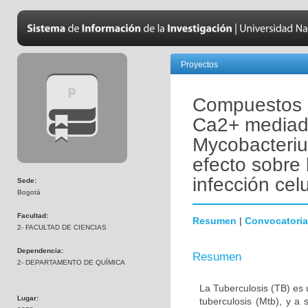
Proyectos
Compuestos i
Ca2+ mediado
Mycobacteriu
efecto sobre 
infección celu
Sede:
Bogotá
Facultad:
Resumen
|
Convocatoria
2- FACULTAD DE CIENCIAS
Dependencia:
Resumen
2- DEPARTAMENTO DE QUÍMICA
La Tuberculosis (TB) es
Lugar:
tuberculosis (Mtb), y 