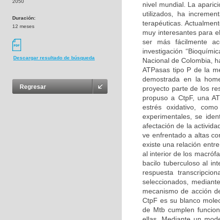
2050
nivel mundial. La aparic
utilizados, ha increme
Duración:
terapéuticas. Actualmen
12 meses
muy interesantes para el
ser más fácilmente ac
investigación “Bioquími
Descargar resultado de búsqueda
Nacional de Colombia, ha
ATPasas tipo P de la m
demostrada en la homeo
Regresar
proyecto parte de los re
propuso a CtpF, una AT
estrés oxidativo, como
experimentales, se iden
afectación de la activi
ve enfrentado a altas c
existe una relación entre
al interior de los macró
bacilo tuberculoso al i
respuesta transcripcio
seleccionados, mediante
mecanismo de acción de 
CtpF es su blanco molecu
de Mtb cumplen funcion
ellas. Mediante un mode