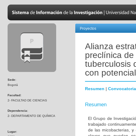
Proyectos
Alianza estra
preclínica d
tuberculosis 
con potencia
Sede:
Bogotá
Resumen
|
Convocatoria
Facultad:
2- FACULTAD DE CIENCIAS
Resumen
Dependencia:
2- DEPARTAMENTO DE QUÍMICA
El Grupo de Investigaci
trabajado continuamente 
de las micobacterias, y 
Lugar:
claves que puedan ser