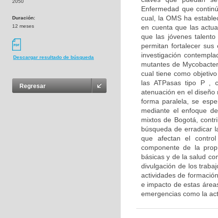
2050
Enfermedad que continúa
cual, la OMS ha establec
Duración:
12 meses
en cuenta que las actua
que las jóvenes talento
permitan fortalecer sus
investigación contemplad
Descargar resultado de búsqueda
mutantes de Mycobacteri
cual tiene como objetivo
las ATPasas tipo P , 
Regresar
atenuación en el diseño 
forma paralela, se espe
mediante el enfoque de
mixtos de Bogotá, contri
búsqueda de erradicar la
que afectan el contro
componente de la propu
básicas y de la salud co
divulgación de los traba
actividades de formación 
e impacto de estas áreas
emergencias como la ac