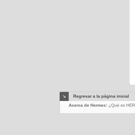
Regresar a la página inicial
Acerca de Hermes:
¿Qué es HE