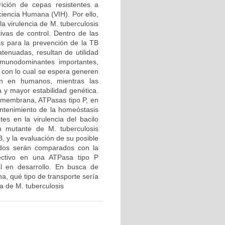
ición de cepas resistentes a
ciencia Humana (VIH). Por ello,
la virulencia de M. tuberculosis
tivas de control. Dentro de las
s para la prevención de la TB
atenuadas, resultan de utilidad
nmunodominantes importantes,
 con lo cual se espera generen
ón en humanos, mientras las
 y mayor estabilidad genética.
e membrana, ATPasas tipo P, en
mantenimiento de la homeóstasis
es en la virulencia del bacilo
n mutante de M. tuberculosis
, y la evaluación de su posible
idos serán comparados con la
ectivo en una ATPasa tipo P
ral en desarrollo. En busca de
a, qué tipo de transporte sería
a de M. tuberculosis