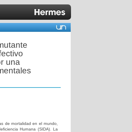
 mutante
ectivo
or una
mentales
sas de mortalidad en el mundo,
deficiencia Humana (SIDA). La