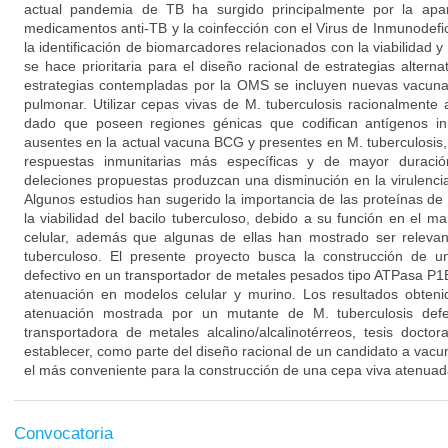
actual pandemia de TB ha surgido principalmente por la apar
medicamentos anti-TB y la coinfección con el Virus de Inmunodefi
la identificación de biomarcadores relacionados con la viabilidad y 
se hace prioritaria para el diseño racional de estrategias alterna
estrategias contempladas por la OMS se incluyen nuevas vacuna
pulmonar. Utilizar cepas vivas de M. tuberculosis racionalmente 
dado que poseen regiones génicas que codifican antígenos i
ausentes en la actual vacuna BCG y presentes en M. tuberculosis,
respuestas inmunitarias más específicas y de mayor duraci
deleciones propuestas produzcan una disminución en la virulencia
Algunos estudios han sugerido la importancia de las proteínas d
la viabilidad del bacilo tuberculoso, debido a su función en el 
celular, además que algunas de ellas han mostrado ser relevant
tuberculoso. El presente proyecto busca la construcción de u
defectivo en un transportador de metales pesados tipo ATPasa P1B
atenuación en modelos celular y murino. Los resultados obten
atenuación mostrada por un mutante de M. tuberculosis def
transportadora de metales alcalino/alcalinotérreos, tesis docto
establecer, como parte del diseño racional de un candidato a vacun
el más conveniente para la construcción de una cepa viva atenuad
Convocatoria