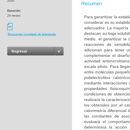
2050
Resumen
Duración:
24 meses
Para garantizar la estab
considerar es su estabil
adecuados. La mayoría d
destacan su baja solubi
Descargar resultado de búsqueda
medio, el garantizar la
reacciones de sensibi
adicionan para tener u
Regresar
complementar el diseño
actividad antimicrobia
escala piloto. Para lleg
entre moléculas pequeñas
polielectrolitos catió
mediante interacciones 
propiedades fisiscoquí
condiciones de obtenció
realizará la caracteriza
los obtenidos por el ca
calorimetría diferencial 
las constantes de asocia
evaluará el comportam
determinará la acción