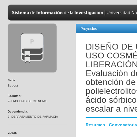
Proyectos
DISEÑO DE
USO COSMÉ
LIBERACIÓN
Evaluación d
obtención de
Sede:
Bogotá
polielectrolit
Facultad:
ácido sórbic
2- FACULTAD DE CIENCIAS
escalar a nive
Dependencia:
2- DEPARTAMENTO DE FARMACIA
Resumen
|
Convocatoria
Lugar: