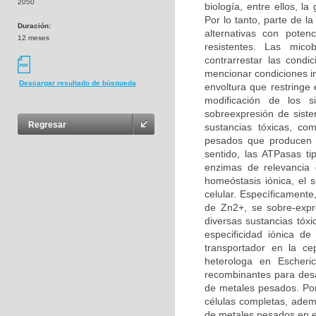
2050
biología, entre ellos, 
Por lo tanto, parte de la
Duración:
alternativas con poten
12 meses
resistentes. Las mico
contrarrestar las condi
mencionar condiciones i
Descargar resultado de búsqueda
envoltura que restringe
modificación de los 
sobreexpresión de sistem
Regresar
sustancias tóxicas, c
pesados que producen u
sentido, las ATPasas t
enzimas de relevancia e
homeóstasis iónica, el 
celular. Específicament
de Zn2+, se sobre-expre
diversas sustancias tóx
especificidad iónica d
transportador en la c
heterologa en Escheri
recombinantes para desa
de metales pesados. Por
células completas, adem
de metales pesados en el