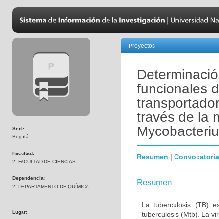
Proyectos
Determinación
funcionales 
transportado
través de la
Mycobacteriu
Sede:
Bogotá
Facultad:
Resumen
|
Convocatoria
2- FACULTAD DE CIENCIAS
Dependencia:
Resumen
2- DEPARTAMENTO DE QUÍMICA
La tuberculosis (TB) e
Lugar:
tuberculosis (Mtb). La vi