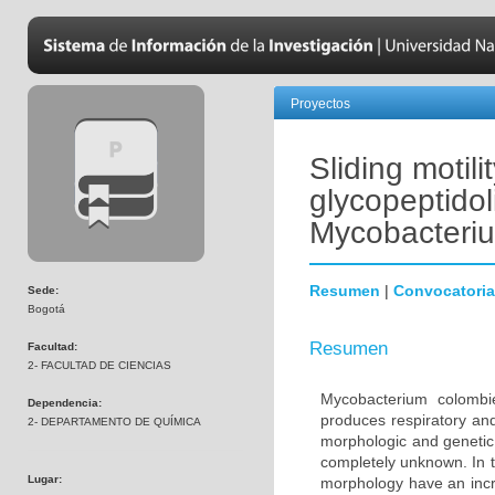
Proyectos
Sliding motili
glycopeptidol
Mycobacteriu
Resumen
|
Convocatoria
Sede:
Bogotá
Resumen
Facultad:
2- FACULTAD DE CIENCIAS
Mycobacterium colombi
Dependencia:
produces respiratory an
2- DEPARTAMENTO DE QUÍMICA
morphologic and genetic 
completely unknown. In t
Lugar:
morphology have an incre