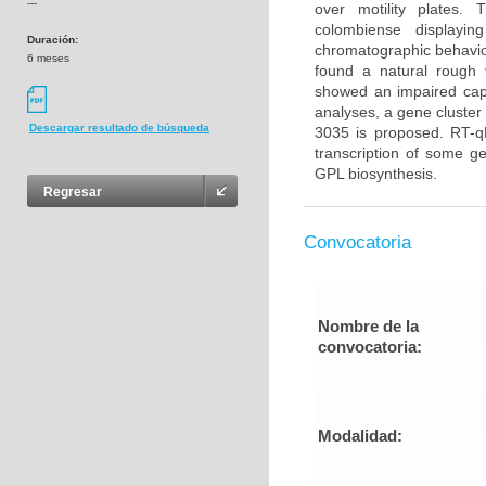
---
over motility plates.
colombiense displayi
Duración:
chromatographic behavior
6 meses
found a natural rough 
showed an impaired capa
analyses, a gene cluster
Descargar resultado de búsqueda
3035 is proposed. RT-qP
transcription of some ge
GPL biosynthesis.
Regresar
Convocatoria
Nombre de la
convocatoria:
Modalidad: