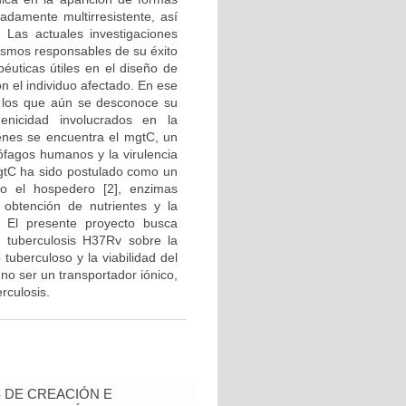
adamente multirresistente, así
 Las actuales investigaciones
nismos responsables de su éxito
péuticas útiles en el diseño de
n el individuo afectado. En ese
e los que aún se desconoce su
nicidad involucrados en la
genes se encuentra el mgtC, un
rófagos humanos y la virulencia
 MgtC ha sido postulado como un
 o el hospedero [2], enzimas
 obtención de nutrientes y la
. El presente proyecto busca
 tuberculosis H37Rv sobre la
tuberculoso y la viabilidad del
e no ser un transportador iónico,
rculosis.
 DE CREACIÓN E