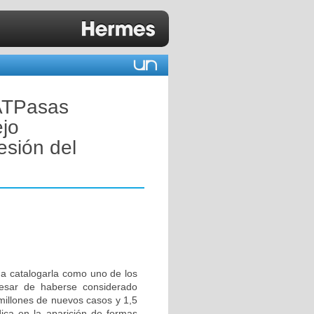
 ATPasas
ejo
esión del
o a catalogarla como uno de los
pesar de haberse considerado
 millones de nuevos casos y 1,5
dica en la aparición de formas