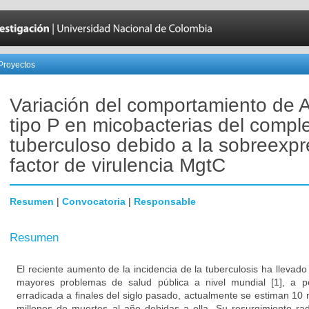
Proyectos
Variación del comportamiento de
tipo P en micobacterias del compl
tuberculoso debido a la sobreexpr
factor de virulencia MgtC
Resumen
|
Convocatoria
|
Responsable
Resumen
El reciente aumento de la incidencia de la tuberculosis ha llevad
mayores problemas de salud pública a nivel mundial [1], a 
erradicada a finales del siglo pasado, actualmente se estiman 10
millones de muertes al año debidas a ella. Su resurgimiento ra