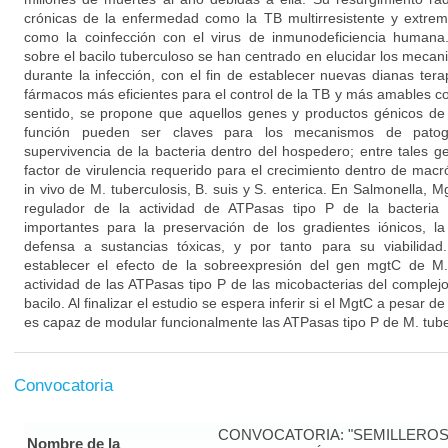
crónicas de la enfermedad como la TB multirresistente y extrem
como la coinfección con el virus de inmunodeficiencia humana.
sobre el bacilo tuberculoso se han centrado en elucidar los meca
durante la infección, con el fin de establecer nuevas dianas tera
fármacos más eficientes para el control de la TB y más amables co
sentido, se propone que aquellos genes y productos génicos d
función pueden ser claves para los mecanismos de patoge
supervivencia de la bacteria dentro del hospedero; entre tales 
factor de virulencia requerido para el crecimiento dentro de mac
in vivo de M. tuberculosis, B. suis y S. enterica. En Salmonella,
regulador de la actividad de ATPasas tipo P de la bacteria
importantes para la preservación de los gradientes iónicos, la
defensa a sustancias tóxicas, y por tanto para su viabilidad
establecer el efecto de la sobreexpresión del gen mgtC de M.
actividad de las ATPasas tipo P de las micobacterias del complejo 
bacilo. Al finalizar el estudio se espera inferir si el MgtC a pesar d
es capaz de modular funcionalmente las ATPasas tipo P de M. tube
Convocatoria
CONVOCATORIA: "SEMILLEROS
Nombre de la