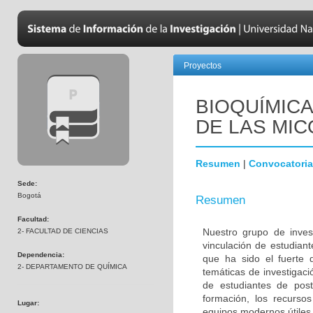
Proyectos
BIOQUÍMICA
DE LAS MI
Resumen
|
Convocatoria
Sede:
Bogotá
Resumen
Facultad:
Nuestro grupo de inves
2- FACULTAD DE CIENCIAS
vinculación de estudiant
Dependencia:
que ha sido el fuerte d
2- DEPARTAMENTO DE QUÍMICA
temáticas de investigac
de estudiantes de po
formación, los recursos
Lugar:
equipos modernos útiles 