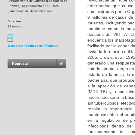
Mycobacterium tubercul
-Departamento de Química (Laboratorio de
enfermedad que causa 
Enzimas) -Departamento de Química
suministradas por la Or
(Laboratorio de Biomembranas)
9 millones de casos de 
Duración:
muertes, incluyendo paci
12 meses
mantiene como la seg
después del VIH [WHO, 
encuentra los macrófago
facilitado por la capacid
Descargar resultado de búsqueda
evitar la formación del 
2005; Crowle, et al, 199
generado una respuesta 
Regresar
estado latente, etapa en 
estado de latencia, la 
bacteriana, que producen 
a la aparición de cepas
(MDR-TB) y, especialme
hacen necesario la búsq
antituberculosos efecti
resalta la importanci
mantenimiento del equili
en la regulación de pr
infecciosos dentro del
funcionamiento de est