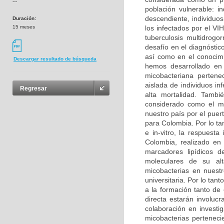
---
población vulnerable: i
descendiente, individuo
Duración:
15 meses
los infectados por el V
tuberculosis multidrogo
desafío en el diagnóstic
así como en el conocimi
Descargar resultado de búsqueda
hemos desarrollado en 
micobacteriana perten
aislada de individuos i
Regresar
alta mortalidad. Tambi
considerado como el má
nuestro país por el puer
para Colombia. Por lo tan
e in-vitro, la respuest
Colombia, realizado en
marcadores lipídicos d
moleculares de su alt
micobacterias en nuestr
universitaria. Por lo tant
a la formación tanto de
directa estarán involuc
colaboración en investig
micobacterias perteneci