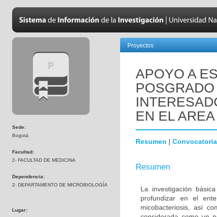
Proyectos
APOYO A ES
POSGRADO 
INTERESADO
EN EL AREA
Sede:
Bogotá
Resumen
|
Convocatoria
Facultad:
2- FACULTAD DE MEDICINA
Resumen
Dependencia:
2- DEPARTAMENTO DE MICROBIOLOGÍA
La investigación básic
profundizar en el ent
micobacteriosis, así co
Lugar:
considerada como un pr