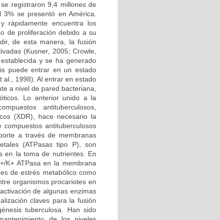
se registraron 9,4 millones de
el 3% se presentó en América.
 y rápidamente encuentra los
 de proliferación debido a su
dir, de esta manera, la fusión
tivadas (Kusner, 2005; Crowle,
o establecida y se ha generado
sis puede entrar en un estado
 al., 1998). Al entrar en estado
te a nivel de pared bacteriana,
óticos. Lo anterior unido a la
mpuestos antituberculosos,
icos (XDR), hace necesario la
e compuestos antituberculosos
sporte a través de membranas
tales (ATPasas tipo P), son
s en la toma de nutrientes. En
 Na+/K+ ATPasa en la membrana
nes de estrés metabólico como
entre organismos procariotes en
a activación de algunas enzimas
lización claves para la fusión
génesis tuberculosa. Han sido
antenimiento de los niveles