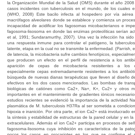
la Organización Mundial de la Salud (OMS) durante el año 2008 
casos incidentes con tuberculosis en el mundo, de los cuales 
(WHO, 2008) Este bacilo infecta al hospedero por vía aérea
macrófagos alveolares donde se establece y comienza un proceso
incapacidad de acidificar los fagosomas micobacterianos e impe
fagosoma-lisosoma en donde las enzimas proteolíticas serían ac
et al, 1991; Sundaramurthy, 2007). Una vez la infección ha sid
una respuesta inmune para controlar el patógeno, la tuberculo
latente, etapa en la cual no se transmite la enfermedad. (Parrish, et
de latencia, la micobacteria sufre cambios fenotípicos, especialmen
que producen un efecto en el perfil de resistencia a los antibi
aparición de cepas de micobacteria resisitentes a los co
especialmente cepas extremadamente resistentes a los antibiót
búsqueda de nuevas dianas terapéuticas que lleven al diseño d
efectivos en los dos casos mencionados. Las bombas de tran
biológicas de catiónes como Ca2+, Na+, K+, Cu2+ y otros me
importantes en el mantenimiento de gradientes iónicos necesario
estudios recientes se evidenció la importancia de la actividad
plasmática de M. tuberculosis H37Ra al ser sometida a condicio
hipoxia e inanición. Por otra parte, el ion Ca2+ está involucrado 
la síntesis y estabilidad de estructuras de la pared celular y en l
extracelulares. Además el ion Ca2+ participa en procesos de seña
fagosoma-lisosoma cuya inhibición es característica de la pato
pocos los casos en procariotes en los que se confirme el m