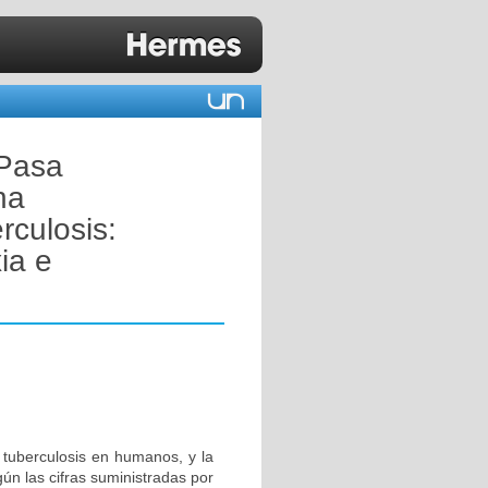
TPasa
na
rculosis:
ia e
 tuberculosis en humanos, y la
n las cifras suministradas por