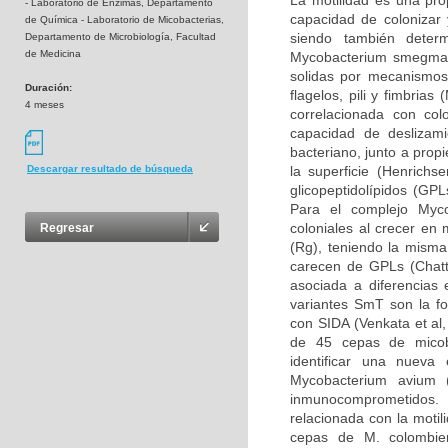
La motilidad es una pr
- Laboratorio de Enzimas, Departamento
capacidad de colonizar y
de Química - Laboratorio de Micobacterias,
siendo también deter
Departamento de Microbiología, Facultad
de Medicina
Mycobacterium smegmati
solidas por mecanismos
Duración:
flagelos, pili y fimbria
4 meses
correlacionada con col
capacidad de deslizami
bacteriano, junto a propi
la superficie (Henrich
Descargar resultado de búsqueda
glicopeptidolípidos (GPL
Para el complejo Myco
coloniales al crecer en
Regresar
(Rg), teniendo la misma
carecen de GPLs (Chatte
asociada a diferencias 
variantes SmT son la fo
con SIDA (Venkata et al,
de 45 cepas de micoba
identificar una nueva
Mycobacterium avium 
inmunocomprometidos. 
relacionada con la motil
cepas de M. colombie