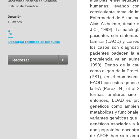
Múltiples enfermedades
Universidad Nacional de Colombia -
humanas, llevando co
Instituto de Genética
consiguiente tema de in
Duración:
Enfermedad de Alzheimer
12 meses
Alois Alzheimer, desde 
J.C., 1999). La patolog
pacientes con síntomas
familiar (EAOD) y corr
Descargar resultado de búsqueda
los casos son diagnost
pacientes padecen la 
prevalencia va en aume
Regresar
1999). Dentro de la ca
como el gen de la Prote
(PS1), en el cromosoma
EAOD con estos genes re
la EA (Pérez, N., et al
formas familiares sino
entonces, LOAD es pro
genéticos como ambien
metabólicas y funcionale
variantes genéticas que 
genéticos asociados a l
apolipoproteína encontr
de APOE han sido ampl