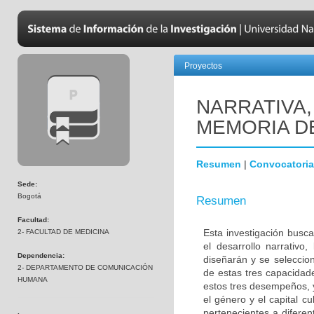
Proyectos
NARRATIVA,
MEMORIA D
Resumen
|
Convocatoria
Sede:
Bogotá
Resumen
Facultad:
Esta investigación busca
2- FACULTAD DE MEDICINA
el desarrollo narrativ
Dependencia:
diseñarán y se seleccion
2- DEPARTAMENTO DE COMUNICACIÓN
de estas tres capacidade
HUMANA
estos tres desempeños, y
el género y el capital c
pertenecientes a difere