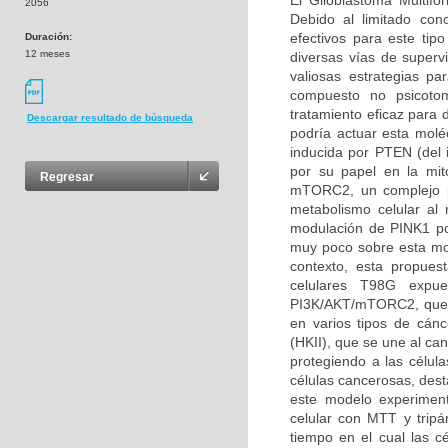
El Glioblastoma Multifo
2056
Debido al limitado con
efectivos para este tip
Duración:
12 meses
diversas vías de superv
valiosas estrategias p
compuesto no psicoto
tratamiento eficaz para 
Descargar resultado de búsqueda
podría actuar esta molé
inducida por PTEN (del
por su papel en la mit
Regresar
mTORC2, un complejo pro
metabolismo celular al 
modulación de PINK1 po
muy poco sobre esta mo
contexto, esta propues
celulares T98G expu
PI3K/AKT/mTORC2, que es
en varios tipos de cánc
(HKII), que se une al ca
protegiendo a las célula
células cancerosas, des
este modelo experimenta
celular con MTT y tripá
tiempo en el cual las c