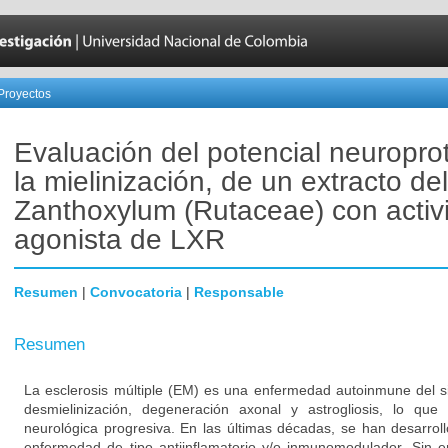
Proyectos
Evaluación del potencial neuropro
la mielinización, de un extracto de
Zanthoxylum (Rutaceae) con activ
agonista de LXR
Resumen
|
Convocatoria
|
Responsable
Resumen
La esclerosis múltiple (EM) es una enfermedad autoinmune del s
desmielinización, degeneración axonal y astrogliosis, lo que
neurológica progresiva. En las últimas décadas, se han desarroll
enfermedad de tipo antiinflamatorio y/o inmunomodulador. Sin