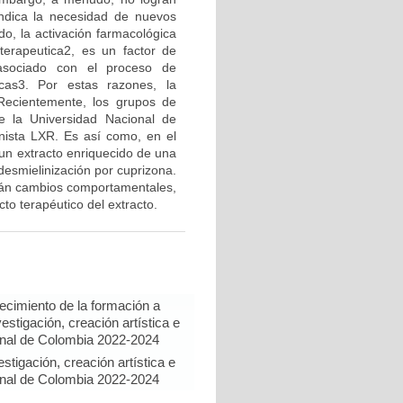
indica la necesidad de nuevos
o, la activación farmacológica
erapeutica2, es un factor de
 asociado con el proceso de
icas3. Por estas razones, la
Recientemente, los grupos de
e la Universidad Nacional de
nista LXR. Es así como, en el
 un extracto enriquecido de una
esmielinización por cuprizona.
carán cambios comportamentales,
to terapéutico del extracto.
lecimiento de la formación a
estigación, creación artística e
onal de Colombia 2022-2024
tigación, creación artística e
onal de Colombia 2022-2024