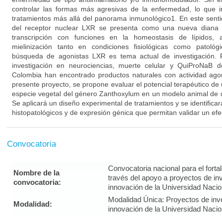
controlar las formas más agresivas de la enfermedad, lo que 
tratamientos más allá del panorama inmunológico1. En este sentid
del receptor nuclear LXR se presenta como una nueva diana t
transcripción con funciones en la homeostasis de lípidos,
mielinización tanto en condiciones fisiológicas como patológ
búsqueda de agonistas LXR es tema actual de investigación. 
investigación en neurociencias, muerte celular y QuiProNaB d
Colombia han encontrado productos naturales con actividad ago
presente proyecto, se propone evaluar el potencial terapéutico de
especie vegetal del género Zanthoxylum en un modelo animal de d
Se aplicará un diseño experimental de tratamientos y se identifi
histopatológicos y de expresión génica que permitan validar un efec
Convocatoria
Convocatoria nacional para el forta
Nombre de la
través del apoyo a proyectos de inv
convocatoria:
innovación de la Universidad Naci
Modalidad Única: Proyectos de inves
Modalidad:
innovación de la Universidad Naci