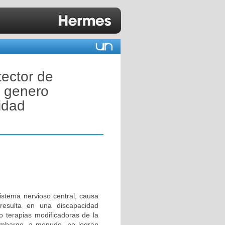
tector de
l genero
idad
istema nervioso central, causa
 resulta en una discapacidad
o terapias modificadoras de la
 embargo, a menudo, no logran