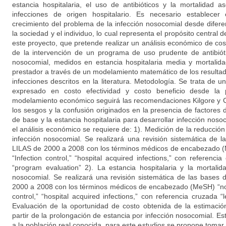
estancia hospitalaria, el uso de antibióticos y la mortalidad 
infecciones de origen hospitalario. Es necesario establecer 
crecimiento del problema de la infección nosocomial desde difere
la sociedad y el individuo, lo cual representa el propósito central d
este proyecto, que pretende realizar un análisis económico de cost
de la intervención de un programa de uso prudente de antibióti
nosocomial, medidos en estancia hospitalaria media y mortalida
prestador a través de un modelamiento matemático de los resulta
infecciones descritos en la literatura. Metodología. Se trata de 
expresado en costo efectividad y costo beneficio desde la p
modelamiento económico seguirá las recomendaciones Kilgore y Co
los sesgos y la confusión originados en la presencia de factores
de base y la estancia hospitalaria para desarrollar infección nos
el análisis económico se requiere de: 1). Medición de la reducció
infección nosocomial. Se realizará una revisión sistemática de
LILAS de 2000 a 2008 con los términos médicos de encabezado (M
“Infection control,” “hospital acquired infections,” con referencia
“program evaluation” 2). La estancia hospitalaria y la mortali
nosocomial. Se realizará una revisión sistemática de las base
2000 a 2008 con los términos médicos de encabezado (MeSH) “noso
control,” “hospital acquired infections,” con referencia cruzada “l
Evaluación de la oportunidad de costo obtenida de la estimaci
partir de la prolongación de estancia por infección nosocomial. E
a la población real conocida, para este estudios se propone tomar e