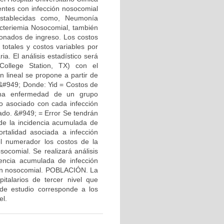
entes con infección nosocomial
 establecidas como, Neumonía
Bacteriemia Nosocomial, también
cionados de ingreso. Los costos
otales y costos variables por
ia. El análisis estadístico será
College Station, TX) con el
n lineal se propone a partir de
 +&#949; Donde: Yid = Costos de
 una enfermedad de un grupo
o asociado con cada infección
ado. &#949; = Error Se tendrán
 de la incidencia acumulada de
ortalidad asociada a infección
l numerador los costos de la
socomial. Se realizará análisis
dencia acumulada de infección
ción nosocomial. POBLACIÓN. La
italarios de tercer nivel que
 de estudio corresponde a los
el.