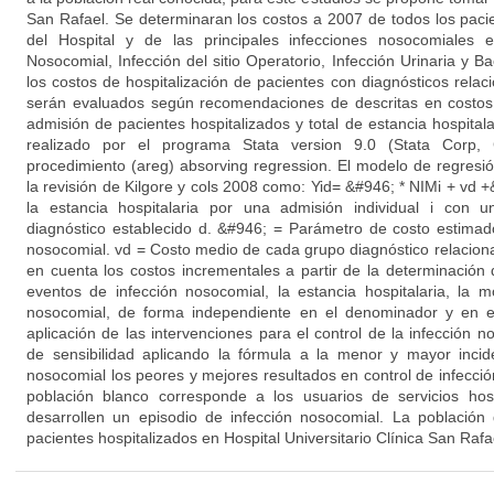
San Rafael. Se determinaran los costos a 2007 de todos los paci
del Hospital y de las principales infecciones nosocomiales
Nosocomial, Infección del sitio Operatorio, Infección Urinaria y 
los costos de hospitalización de pacientes con diagnósticos rela
serán evaluados según recomendaciones de descritas en costos t
admisión de pacientes hospitalizados y total de estancia hospitalar
realizado por el programa Stata version 9.0 (Stata Corp, 
procedimiento (areg) absorving regression. El modelo de regresió
la revisión de Kilgore y cols 2008 como: Yid= &#946; * NIMi + vd
la estancia hospitalaria por una admisión individual i con
diagnóstico establecido d. &#946; = Parámetro de costo estimad
nosocomial. vd = Costo medio de cada grupo diagnóstico relacion
en cuenta los costos incrementales a partir de la determinación
eventos de infección nosocomial, la estancia hospitalaria, la m
nosocomial, de forma independiente en el denominador y en e
aplicación de las intervenciones para el control de la infección no
de sensibilidad aplicando la fórmula a la menor y mayor inci
nosocomial los peores y mejores resultados en control de infec
población blanco corresponde a los usuarios de servicios hosp
desarrollen un episodio de infección nosocomial. La población
pacientes hospitalizados en Hospital Universitario Clínica San Rafa