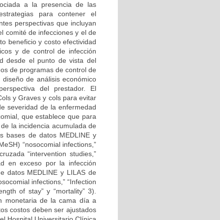
asociada a la presencia de las
estrategias para contener el
ntes perspectivas que incluyan
el comité de infecciones y el de
o beneficio y costo efectividad
cos y de control de infección
d desde el punto de vista del
dos de programas de control de
un diseño de análisis económico
erspectiva del prestador. El
ls y Graves y cols para evitar
 de severidad de la enfermedad
ocomial, que establece que para
n de la incidencia acumulada de
 las bases de datos MEDLINE y
eSH) “nosocomial infections,”
 cruzada “intervention studies,”
dad en exceso por la infección
s de datos MEDLINE y LILAS de
comial infections,” “Infection
ength of stay” y “mortality” 3).
ón monetaria de la cama día a
stos costos deben ser ajustados
l Hospital Universitario Clínica