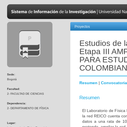
Proyectos
Estudios de 
Etapa III A
PARA ESTUD
COLOMBIA
Sede:
Bogotá
Resumen
|
Convocatoria
Facultad:
2- FACULTAD DE CIENCIAS
Resumen
Dependencia:
2- DEPARTAMENTO DE FÍSICA
El Laboratorio de Física
la red REICO cuenta con
datos a una rata de 10
Lugar:
pretende, ampliar la re