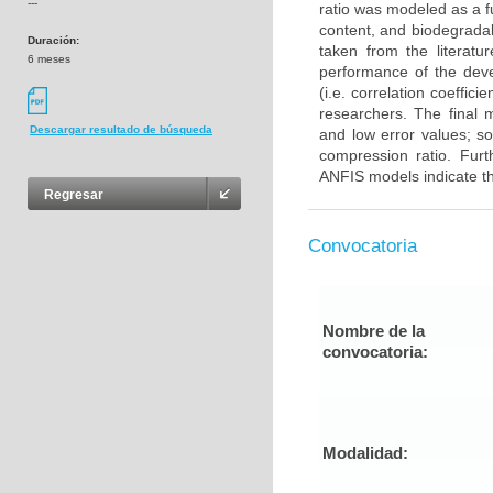
---
ratio was modeled as a fu
content, and biodegradab
Duración:
taken from the literat
6 meses
performance of the devel
(i.e. correlation coeffi
researchers. The final 
Descargar resultado de búsqueda
and low error values; so
compression ratio. Fur
ANFIS models indicate t
Regresar
Convocatoria
Nombre de la
convocatoria:
Modalidad: