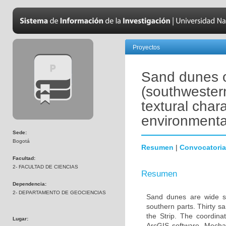
Proyectos
Sand dunes o
(southwester
textural char
environmenta
Sede:
Bogotá
Resumen
|
Convocatoria
Facultad:
2- FACULTAD DE CIENCIAS
Resumen
Dependencia:
2- DEPARTAMENTO DE GEOCIENCIAS
Sand dunes are wide sp
southern parts. Thirty s
the Strip. The coordin
Lugar:
ArcGIS software. Mechan