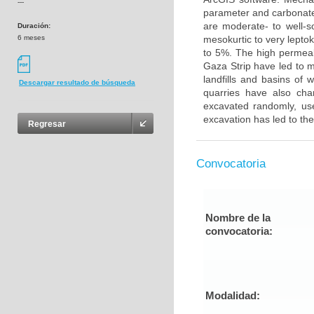
---
parameter and carbonate
are moderate- to well-s
Duración:
6 meses
mesokurtic to very leptok
to 5%. The high permeabi
Gaza Strip have led to m
landfills and basins of
Descargar resultado de búsqueda
quarries have also cha
excavated randomly, us
excavation has led to the
Regresar
Convocatoria
Nombre de la
convocatoria:
Modalidad: