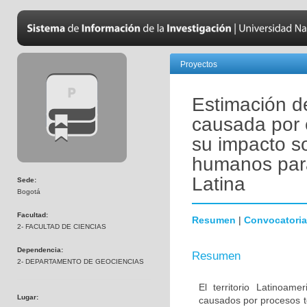
Proyectos
Estimación d
causada por 
su impacto s
humanos para 
Latina
Sede:
Bogotá
Facultad:
Resumen
|
Convocatoria
2- FACULTAD DE CIENCIAS
Dependencia:
Resumen
2- DEPARTAMENTO DE GEOCIENCIAS
El territorio Latinoa
Lugar:
causados por procesos t