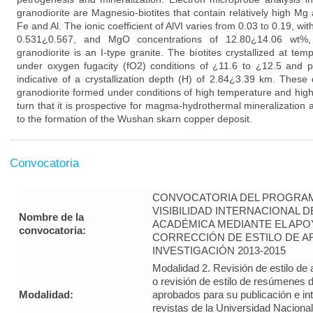
granodiorite are Magnesio-biotites that contain relatively high Mg 
Fe and Al. The ionic coefficient of AlVI varies from 0.03 to 0.19, 
0.531¿0.567, and MgO concentrations of 12.80¿14.06 wt%, 
granodiorite is an I-type granite. The biotites crystallized at t
under oxygen fugacity (fO2) conditions of ¿11.6 to ¿12.5 and p
indicative of a crystallization depth (H) of 2.84¿3.39 km. These
granodiorite formed under conditions of high temperature and high
turn that it is prospective for magma-hydrothermal mineralization a
to the formation of the Wushan skarn copper deposit.
Convocatoria
CONVOCATORIA DEL PROGRAM
VISIBILIDAD INTERNACIONAL 
Nombre de la
ACADÉMICA MEDIANTE EL APO
convocatoria:
CORRECCIÓN DE ESTILO DE A
INVESTIGACIÓN 2013-2015
Modalidad 2. Revisión de estilo de 
o revisión de estilo de resúmenes d
Modalidad:
aprobados para su publicación e i
revistas de la Universidad Naciona