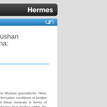
 Wushan
na:
the Wushan granodiorite. Here,
ormation conditions of biotites
of these minerals in terms of
icates that biotites within the