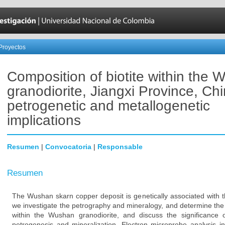
Proyectos
Composition of biotite within the
granodiorite, Jiangxi Province, Chi
petrogenetic and metallogenetic
implications
Resumen
|
Convocatoria
|
Responsable
Resumen
The Wushan skarn copper deposit is genetically associated with 
we investigate the petrography and mineralogy, and determine the f
within the Wushan granodiorite, and discuss the significance 
petrogenesis and mineralization. Electron microprobe analysis ind