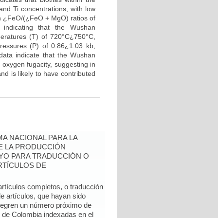
and Ti concentrations, with low
with ¿FeO/(¿FeO + MgO) ratios of
indicating that the Wushan
emperatures (T) of 720°C¿750°C,
ressures (P) of 0.86¿1.03 kb,
 data indicate that the Wushan
 oxygen fugacity, suggesting in
nd is likely to have contributed
A NACIONAL PARA LA
DE LA PRODUCCIÓN
YO PARA TRADUCCIÓN O
RTÍCULOS DE
artículos completos, o traducción
e artículos, que hayan sido
ntegren un número próximo de
l de Colombia indexadas en el