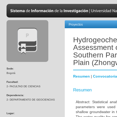
Proyectos
Hydrogeochem
Assessment o
Southern Part
Plain (Zhong
Sede:
Bogotá
Resumen
|
Convocatoria
Facultad:
2- FACULTAD DE CIENCIAS
Resumen
Dependencia:
2- DEPARTAMENTO DE GEOCIENCIAS
Abstract: Statistical an
parameters were used 
shallow groundwater in t
Lugar:
The water quality for ag