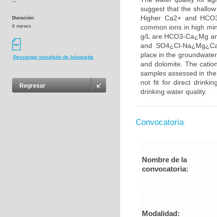
---
suggest that the shallow
Higher Ca2+ and HCO3-
Duración:
6 meses
common ions in high min
g/L are HCO3-Ca¿Mg an
and SO4¿Cl-Na¿Mg¿Ca a
place in the groundwater 
Descargar resultado de búsqueda
and dolomite. The cation
samples assessed in the 
not fit for direct drin
Regresar
drinking water quality.
Convocatoria
Nombre de la
convocatoria:
Modalidad: