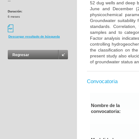
---
52 dug wells and deep 
June and December (20
Duración:
physicochemical para
6 meses
Groundwater suitability
standards. Correlation,
samples and to categor
Descargar resultado de búsqueda
Factor analysis indicate
controlling hydrogeochem
the classification on th
Regresar
present study also eluci
of groundwater status an
Convocatoria
Nombre de la
convocatoria: