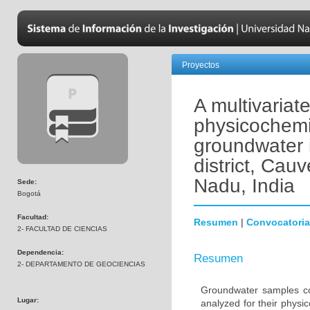
Proyectos
A multivariat
physicochemic
groundwater 
district, Cauv
Nadu, India
Sede:
Bogotá
Facultad:
Resumen
|
Convocatoria
2- FACULTAD DE CIENCIAS
Dependencia:
Resumen
2- DEPARTAMENTO DE GEOCIENCIAS
Groundwater samples col
Lugar:
analyzed for their physi