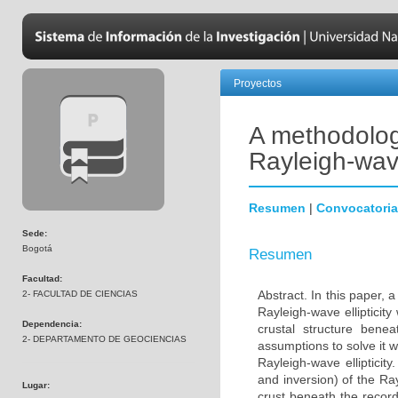
Proyectos
A methodology
Rayleigh-wave 
Resumen
|
Convocatoria
Sede:
Bogotá
Resumen
Facultad:
Abstract. In this paper, 
2- FACULTAD DE CIENCIAS
Rayleigh-wave ellipticit
Dependencia:
crustal structure bene
2- DEPARTAMENTO DE GEOCIENCIAS
assumptions to solve it w
Rayleigh-wave ellipticity
and inversion) of the Rayl
Lugar:
crust beneath the recordi