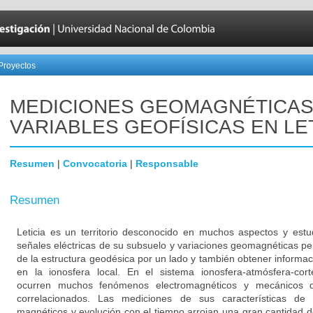
Proyectos
MEDICIONES GEOMAGNÉTICAS
VARIABLES GEOFÍSICAS EN LE
Resumen
|
Convocatoria
|
Responsable
Resumen
Leticia es un territorio desconocido en muchos aspectos y estu
señales eléctricas de su subsuelo y variaciones geomagnéticas per
de la estructura geodésica por un lado y también obtener inform
en la ionosfera local. En el sistema ionosfera-atmósfera-corte
ocurren muchos fenómenos electromagnéticos y mecánicos 
correlacionados. Las mediciones de sus características de 
magnéticos y evolución con el tiempo arrojan una gran cantidad 