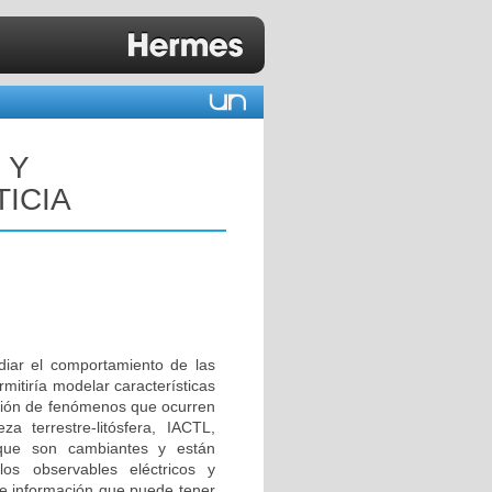
 Y
TICIA
diar el comportamiento de las
mitiría modelar características
ación de fenómenos que ocurren
za terrestre-litósfera, IACTL,
que son cambiantes y están
los observables eléctricos y
de información que puede tener