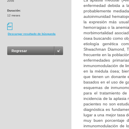
La aplasia medular (AM
2056
enfermedad debida a la
probablemente mediada
Duración:
12 meses
autoinmunidad hematopoy
la expresión más usual
hemorragias o la anemia
morbimortalidad asociad
Descargar resultado de búsqueda
ósea buscando como obje
etiología genética c
Shwachman Diamond, Tro
Regresar
frecuente en la población
enfermedades primaria
inmunomodulación de linf
en la médula ósea; bien
que tienen un donante e
basados en el uso de ga
esquemas de inmunomodu
para el tratamiento d
incidencia de la aplasi
pacientes no son estudi
diagnóstica es fundament
lugar a una mejor tasa d
muy buen porcentaje d
inmunomodulación de los