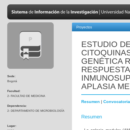
Proyectos
ESTUDIO D
CITOQUINAS
GENÉTICA 
RESPUESTA
INMUNOSUP
Sede:
Bogotá
APLASIA M
Facultad:
2- FACULTAD DE MEDICINA
Resumen
|
Convocatoria
Dependencia:
2- DEPARTAMENTO DE MICROBIOLOGÍA
Resumen
Lugar: