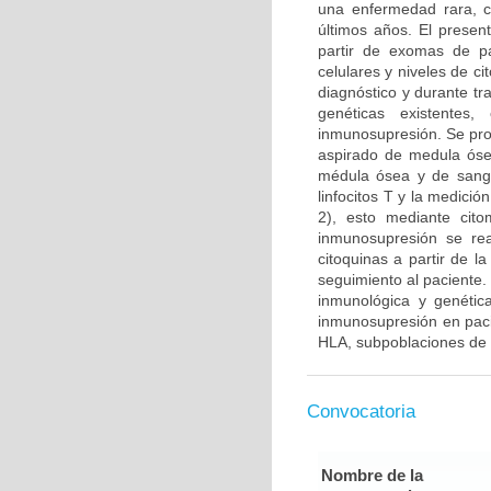
una enfermedad rara, c
últimos años. El presen
partir de exomas de pa
celulares y niveles de c
diagnóstico y durante tr
genéticas existentes
inmunosupresión. Se pro
aspirado de medula óse
médula ósea y de sangr
linfocitos T y la medici
2), esto mediante cit
inmunosupresión se rea
citoquinas a partir de l
seguimiento al paciente
inmunológica y genétic
inmunosupresión en pacie
HLA, subpoblaciones de li
Convocatoria
Nombre de la