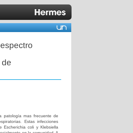
 espectro
 de
da patología mas frecuente de
piratorias. Estas infecciones
 Escherichia coli y Klebsiella
pecialmente en la comunidad. A