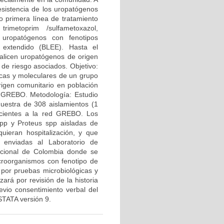
esistencia de los uropatógenos
o primera línea de tratamiento
rimetoprim /sulfametoxazol,
o uropatógenos con fenotipos
o extendido (BLEE). Hasta el
alicen uropatógenos de origen
 de riesgo asociados. Objetivo:
gicas y moleculares de un grupo
rigen comunitario en población
d GREBO. Metodología: Estudio
estra de 308 aislamientos (1
necientes a la red GREBO. Los
 spp y Proteus spp aisladas de
quieran hospitalización, y que
 enviadas al Laboratorio de
acional de Colombia donde se
microorganismos con fenotipo de
por pruebas microbiológicas y
ará por revisión de la historia
revio consentimiento verbal del
 STATA versión 9.