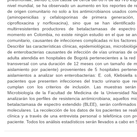
nivel mundial, se ha observado un aumento en los reportes de r
de origen comunitario no solo a los antimicrobianos usados com
(aminopenicilias y cefalosporinas de primera generación, t
ciprofloxacina y norfloxacina), sino que se han identificad
multirresistentes productores de betalactamasas de espectr
momento en Colombia, no existe ningún estudio en el que se an
comunitario, causantes de infecciones complicadas ni los factores
Describir las características clínicas, epidemiológicas, microbioló
de enterobacterias causantes de infección de vías urinarias de o
adulta atendida en hospitales de Bogotá pertenecientes a la re
transversal con una duración de 12 meses con un tamaño de mu
aislamiento por paciente) provenientes de 5 hospitales perte
aislamientos a analizar son enterobacterias: E. coli, Klebsiella
pacientes que presenten infecciones del tracto urinario que re
cumplan con los criterios de inclusión. Las muestras serán
Microbiología de la Facultad de Medicina de la Universidad N
analizarán los perfiles de resistencia antimicrobiana; aquellos 
betalactamasa de espectro extendido (BLEE), serán confirmados 
moleculares. La recolección de los datos de los pacientes se realiz
clínica y a través de una entrevista personal o telefónica con p
paciente. Todos los análisis estadísticos serán llevados a cabo en