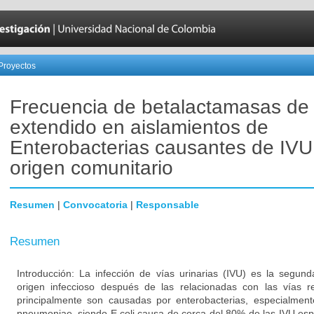
Proyectos
Frecuencia de betalactamasas de
extendido en aislamientos de
Enterobacterias causantes de IVU
origen comunitario
Resumen
|
Convocatoria
|
Responsable
Resumen
Introducción: La infección de vías urinarias (IVU) es la segun
origen infeccioso después de las relacionadas con las vías res
principalmente son causadas por enterobacterias, especialmente
pneumoniae, siendo E.coli causa de cerca del 80% de las IVU es