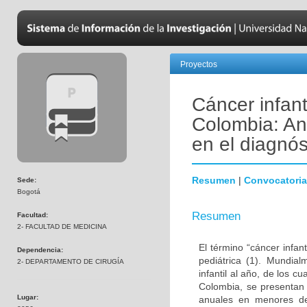
Proyectos
Cáncer infant
Colombia: Aná
en el diagnós
Resumen
|
Convocatoria
Sede:
Bogotá
Resumen
Facultad:
2- FACULTAD DE MEDICINA
El término “cáncer infan
Dependencia:
pediátrica (1). Mundia
2- DEPARTAMENTO DE CIRUGÍA
infantil al año, de los 
Colombia, se presentan
Lugar:
anuales en menores de