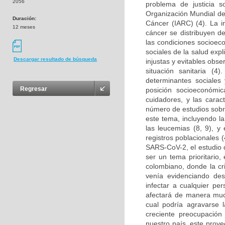
2056
problema de justicia s
Organización Mundial de 
Duración:
Cáncer (IARC) (4). La in
12 meses
cáncer se distribuyen de
las condiciones socioeco
sociales de la salud expl
Descargar resultado de búsqueda
injustas y evitables obse
situación sanitaria (4
determinantes sociales 
Regresar
posición socioeconómic
cuidadores, y las carac
número de estudios sobre
este tema, incluyendo la
las leucemias (8, 9), y
registros poblacionales 
SARS-CoV-2, el estudio d
ser un tema prioritario
colombiano, donde la cr
venía evidenciando de
infectar a cualquier pe
afectará de manera muc
cual podría agravarse 
creciente preocupación
nuestro país, este proye