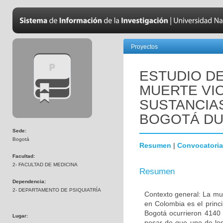
Proyectos
ESTUDIO DE
MUERTE VIO
SUSTANCIA
BOGOTÁ DU
Sede:
Bogotá
Resumen
|
Convocatoria
Facultad:
2- FACULTAD DE MEDICINA
Resumen
Dependencia:
2- DEPARTAMENTO DE PSIQUIATRÍA
Contexto general: La mue
en Colombia es el princ
Bogotá ocurrieron 4140 
Lugar:
pesar de que uno de los