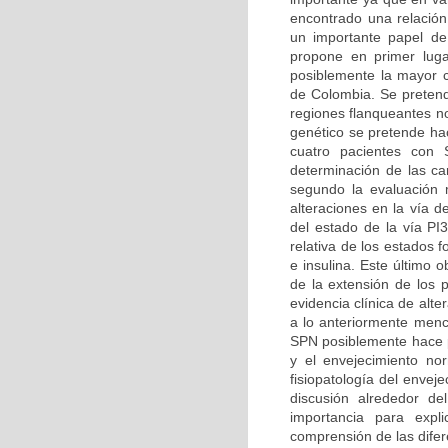
encontrado una relación
un importante papel de
propone en primer luga
posiblemente la mayor ca
de Colombia. Se pretend
regiones flanqueantes n
genético se pretende hac
cuatro pacientes con 
determinación de las car
segundo la evaluación m
alteraciones en la vía d
del estado de la vía PI
relativa de los estados 
e insulina. Este último 
de la extensión de los 
evidencia clínica de alt
a lo anteriormente menc
SPN posiblemente hace pa
y el envejecimiento no
fisiopatología del enve
discusión alrededor d
importancia para expl
comprensión de las difer