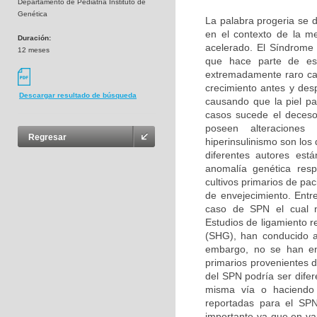
Departamento de Pediatría Instituto de
Genética
La palabra progeria se d
en el contexto de la m
Duración:
acelerado. El Síndrome
12 meses
que hace parte de es
extremadamente raro car
crecimiento antes y des
Descargar resultado de búsqueda
causando que la piel pa
casos sucede el deceso
poseen alteraciones b
Regresar
hiperinsulinismo son lo
diferentes autores es
anomalía genética resp
cultivos primarios de pa
de envejecimiento. Entr
caso de SPN el cual n
Estudios de ligamiento r
(SHG), han conducido a
embargo, no se han enc
primarios provenientes 
del SPN podría ser difer
misma vía o haciendo p
reportadas para el SPN
importante ya que en v