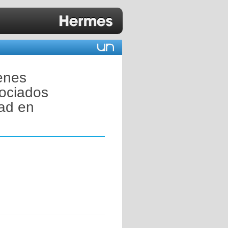
enes
ociados
dad en