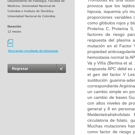
Trombosis es una obstru
Departamento de Patología, Facultad de
provoca que los tejidos
Medicina, Universidad Nacional de
hipoxia, isquemia y/o m
Colombia e Instituto de Genética,
Universidad Nacional de Colombia.
proporciones variables
como glóbulos rojos y bl
Duración:
Proteína C, Proteína S
12 meses
factores de riesgo par
respuesta del plasma a
mutación en el Factor 
propiedad anticoagulante
Descargar resultado de búsqueda
hemostasia normal la APC
Va y VIIIa (Bertina et al
respuesta APC débil es 
Regresar
el gen del factor V Le
sustitución guanina-ad
correspondiente Arginina
un cambio simple en pos
un cambio de bases Guan
con altos niveles de pr
general y 8 en persona
Metilentetrahidrofolat
circulatoria de folato,
Muchas mutaciones han 
como factor de riesgo p