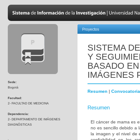
Proyectos
SISTEMA D
Y SEGUIMI
BASADO EN
IMÁGENES 
Sede:
Bogotá
Resumen
|
Convocatoria
Facultad:
2- FACULTAD DE MEDICINA
Resumen
Dependencia:
2- DEPARTAMENTO DE IMÁGENES
El cáncer de mama es el
DIAGNÓSTICAS
no es sencillo debido a 
la imagen y el nivel de 
confiabilidad en los r