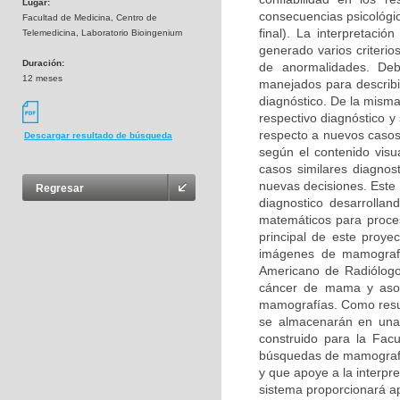
Lugar:
consecuencias psicológic
Facultad de Medicina, Centro de
final). La interpretaci
Telemedicina, Laboratorio Bioingenium
generado varios criterio
Duración:
de anormalidades. Deb
12 meses
manejados para describir
diagnóstico. De la mism
respectivo diagnóstico y
respecto a nuevos casos
Descargar resultado de búsqueda
según el contenido visu
casos similares diagnos
nuevas decisiones. Este 
Regresar
diagnostico desarrolla
matemáticos para procesa
principal de este proye
imágenes de mamografía
Americano de Radiólogos
cáncer de mama y asoci
mamografías. Como resul
se almacenarán en una
construido para la Fac
búsquedas de mamografía
y que apoye a la interpr
sistema proporcionará a