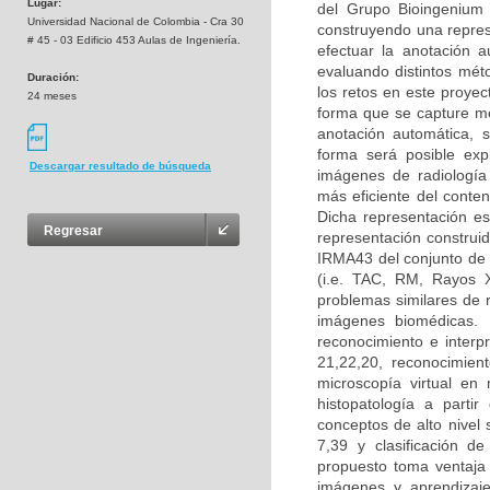
Lugar:
del Grupo Bioingenium 
Universidad Nacional de Colombia - Cra 30
construyendo una repres
# 45 - 03 Edificio 453 Aulas de Ingeniería.
efectuar la anotación 
evaluando distintos mé
Duración:
los retos en este proyec
24 meses
forma que se capture me
anotación automática, 
forma será posible exp
Descargar resultado de búsqueda
imágenes de radiología
más eficiente del conteni
Dicha representación es
Regresar
representación construid
IRMA43 del conjunto de 
(i.e. TAC, RM, Rayos X
problemas similares de 
imágenes biomédicas. 
reconocimiento e interp
21,22,20, reconocimien
microscopía virtual e
histopatología a parti
conceptos de alto nivel
7,39 y clasificación d
propuesto toma ventaja 
imágenes y aprendizaje