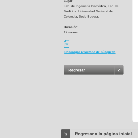
Lugar:
Lab. de Ingeniería Biomédica, Fac. de
Medicina, Universidad Nacional de
Colombia, Sede Bogotá.
Duración:
12 meses
Descargar resultado de búsqueda
Regresar
Regresar a la página inicial