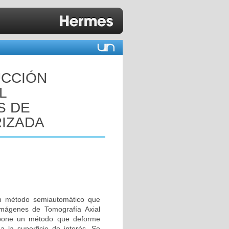
UCCIÓN
L
S DE
RIZADA
 un método semiautomático que
imágenes de Tomografía Axial
opone un método que deforme
 la superficie de interés. Se