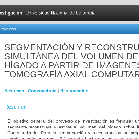
Proyectos
SEGMENTACIÓN Y RECONSTR
SIMULTÁNEA DEL VOLUMEN DE
HÍGADO A PARTIR DE IMÁGENE
TOMOGRAFÍA AXIAL COMPUTA
Resumen
|
Convocatoria
|
Responsable
Resumen
El objetivo general del proyecto de investigación es formular
segmente,reconstruya y estime el volumen del hígado sobre 
Computarizada. Para la segmentación y reconstrucción se pr
iterativamente una malla 3D cerrada hasta que ésta se ajuste a