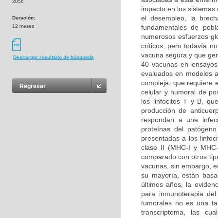
2056
impacto en los sistemas 
el desempleo, la brech
Duración:
12 meses
fundamentales de pobl
numerosos esfuerzos glo
críticos, pero todavía n
vacuna segura y que gen
Descargar resultado de búsqueda
40 vacunas en ensayos 
evaluados en modelos a
compleja, que requiere e
Regresar
celular y humoral de pos
los linfocitos T y B, 
producción de anticuer
respondan a una infec
proteínas del patógeno
presentadas a los linfoc
clase II (MHC-I y MHC-I
comparado con otros tipo
vacunas, sin embargo, e
su mayoría, están basad
últimos años, la eviden
para inmunoterapia del
tumorales no es una ta
transcriptoma, las cua