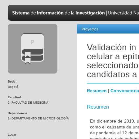
Proyectos
Validación in
celular a ep
seleccionado 
candidatos a 
Sede:
Bogotá
Resumen
|
Convocatoria
Facultad:
2- FACULTAD DE MEDICINA
Resumen
Dependencia:
2- DEPARTAMENTO DE MICROBIOLOGÍA
En diciembre de 2019, u
como el causante de una
de pandemia el 12 de ma
Lugar:
asociadas a esta enferm